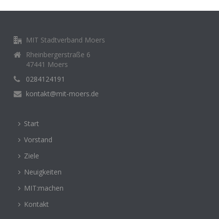
MIT Stadtverband Moers
Rheinbergerstraße 6
47441 Moers
0284124191
kontakt@mit-moers.de
Start
Vorstand
Ziele
Neuigkeiten
MIT:machen
Kontakt