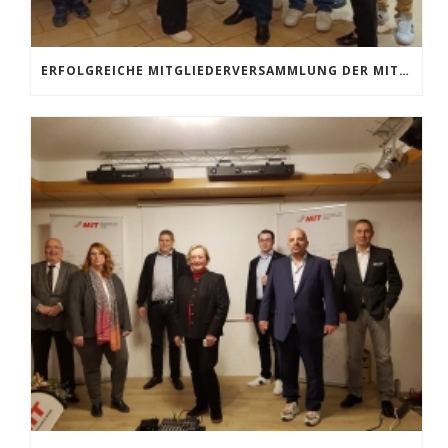
ERFOLGREICHE MITGLIEDERVERSAMMLUNG DER MIT MOERS: KONTINUITÄT IM VORSTAND UND HOCHKARÄTIGE GÄSTE