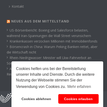
Kontakt
NEUES AUS DEM MITTELSTAND
US-Börsenbericht: Boeing und Salesforce belasten,
während Iran-Spannungen die Wall Street verunsichern
Krankenkassen verzocken Millionen mit Immobilienfonds
Börsencrash in China: Warum Peking Banken rettet, aber
die Wirtschaft nicht
Rhein-Niedrigwasser: Minister will Lkw-Fahrverbot an
Sonn- und Feiertagen kippen
Adieu Frankreich, adieu Deutschland: Wohin Europas
Cookies helfen uns bei der Bereitstellung
Reiche ziehen
unserer Inhalte und Dienste. Durch die weitere
Nutzung der Webseite stimmen Sie der
Verwendung von Cookies zu.
Mehr erfahren
Cookies ablehnen
Cookies erlauben