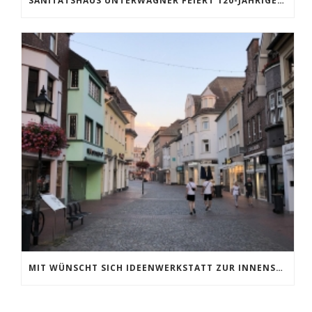
SANITÄTSHAUS UNTERWAGNER FEIERT 120-JÄHRIGES BESTEHEN
MIT WÜNSCHT SICH IDEENWERKSTATT ZUR INNENSTADTBELEBUNG