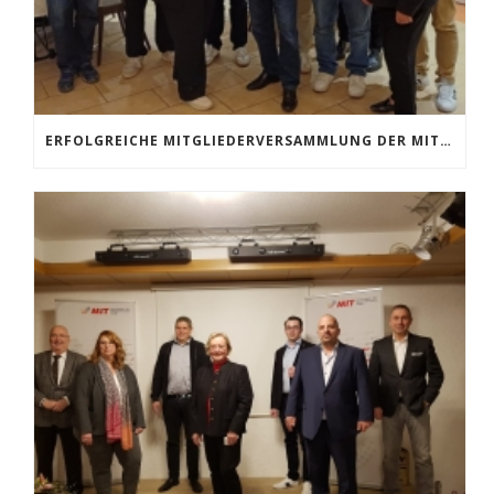
ERFOLGREICHE MITGLIEDERVERSAMMLUNG DER MIT MOERS: KONTINUITÄT IM VORSTAND UND HOCHKARÄTIGE GÄSTE