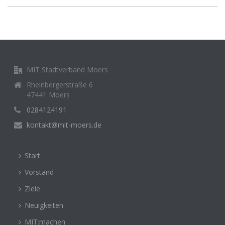
MIT Stadtverband Moers
Rheinbergerstraße 6
47441 Moers
0284124191
kontakt@mit-moers.de
Start
Vorstand
Ziele
Neuigkeiten
MIT:machen