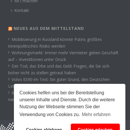
MIT:machen
Kontakt
NEUES AUS DEM MITTELSTAND
Mobilisierung in Russland könnte Putins größtes
innenpolitisches Risiko werden
Wohnungsmarkt: Immer mehr Vermieter geben Geschäft
auf – Investitionen unter Druck
Der Tod, das Erbe und das Geld: Fragen, die Sie sich
bisher nicht zu stellen getraut haben
Volvo ES90 im Test: Ein guter Grund, den Deutschen
Lebewohl zu sagen?
65 Jahre Mauerbau: Warum die deutsche Teilung bis heute
Cookies helfen uns bei der Bereitstellung
nachwirkt
unserer Inhalte und Dienste. Durch die weitere
Nutzung der Webseite stimmen Sie der
Verwendung von Cookies zu.
Mehr erfahren
Cookies ablehnen
Cookies erlauben