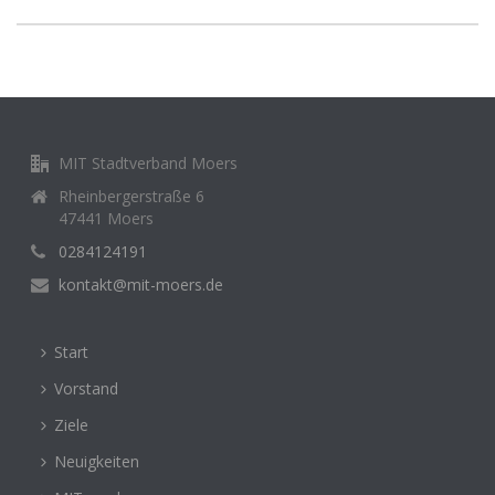
MIT Stadtverband Moers
Rheinbergerstraße 6
47441 Moers
0284124191
kontakt@mit-moers.de
Start
Vorstand
Ziele
Neuigkeiten