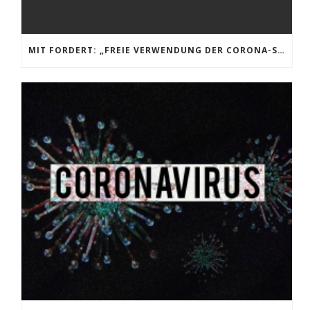
MIT FORDERT: „FREIE VERWENDUNG DER CORONA-SOFORTHILFEN FÜR KLEINBETRIEBE!“