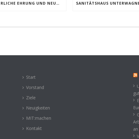
FEIERLICHE EHRUNG UND NEUWAHLEN BEI DER MIT MOERS
Start
Vorstand
gu
Ziele
Eu
Neuigkeiten
G
MIT:machen
Ar
Kontakt
an