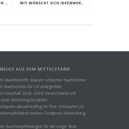
SANITÄTSHAUS UNTERWAGNER FEIERT 120-JÄHRIGES BESTEHEN
MIT WÜNSCHT SICH IDEENWERKSTATT ZUR INNENSTADTBELEBUNG
NEUES AUS DEM MITTELSTAND
US-Marktbericht: Warum schlechte Nachrichten
te Nachrichten für US-Anlegertitle
EU-Haushalt 2028–2034: Deutschland soll
ropas Rechnung bezahlen
oldpreis aktuell kräftig im Plus: Schwache US-
beitsmarktdaten treiben Goldpreis-Entwicklung
Vier Buchempfehlungen für die Liege: Was