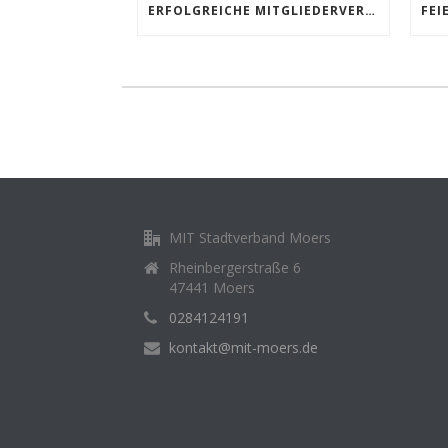
ERFOLGREICHE MITGLIEDERVERSAMMLUNG DER MIT MOERS: KONTINUITÄT IM VORSTAND UND HOCHKARÄTIGE GÄSTE
MIT Stadtverband Moers
Rheinbergerstraße 6
47441 Moers
0284124191
kontakt@mit-moers.de